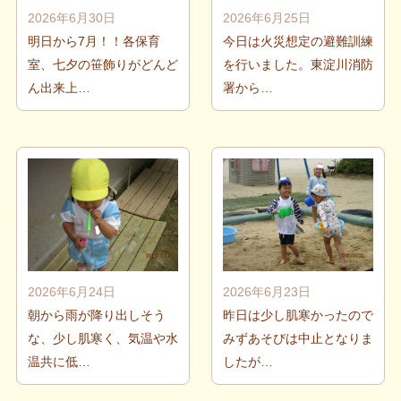
2026年6月30日
2026年6月25日
明日から7月！！各保育
今日は火災想定の避難訓練
室、七夕の笹飾りがどんど
を行いました。東淀川消防
ん出来上…
署から…
2026年6月24日
2026年6月23日
朝から雨が降り出しそう
昨日は少し肌寒かったので
な、少し肌寒く、気温や水
みずあそびは中止となりま
温共に低…
したが…