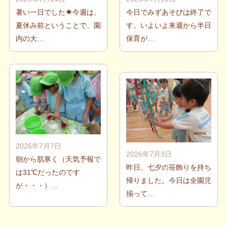
暑い一日でした☀今週は、
今日でみずあそびは終了で
夏休み前ということで、園
す。いよいよ来週から半日
内の大…
保育が…
2026年7月7日
2026年7月3日
朝から肌寒く（天気予報で
昨日、七夕の笹飾りを持ち
は31℃だったのです
帰りました。今日は全園児
が・・・）…
揃って…