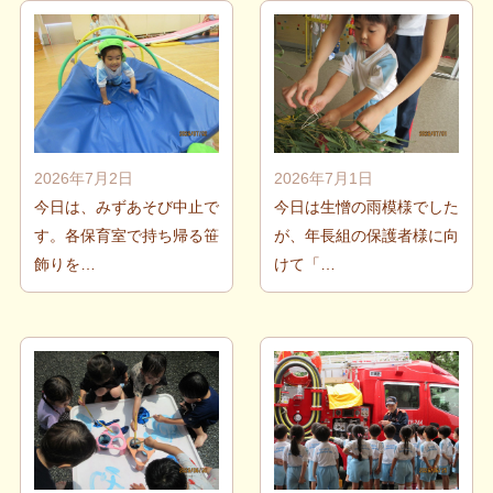
2026年7月2日
2026年7月1日
今日は、みずあそび中止で
今日は生憎の雨模様でした
す。各保育室で持ち帰る笹
が、年長組の保護者様に向
飾りを…
けて「…