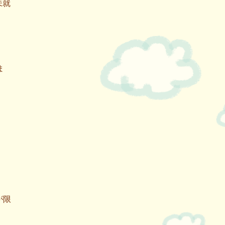
未就
ま
ま
が限