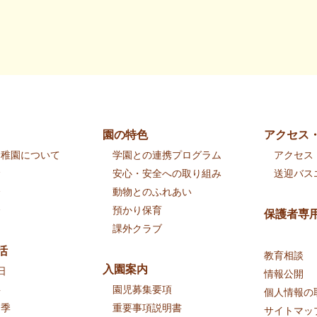
園の特色
アクセス
幼稚園について
学園との連携プログラム
アクセス
念
安心・安全への取り組み
送迎バス
介
動物とのふれあい
介
預かり保育
保護者専
課外クラブ
活
教育相談
入園案内
日
情報公開
事
園児募集要項
個人情報の
四季
重要事項説明書
サイトマッ