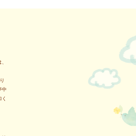
は、
り
夢中
加く