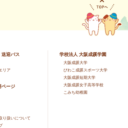
・送迎バス
学校法人 大阪成蹊学園
大阪成蹊大学
エリア
びわこ成蹊スポーツ大学
大阪成蹊短期大学
大阪成蹊女子高等学校
用ページ
こみち幼稚園
取り扱いについて
プ