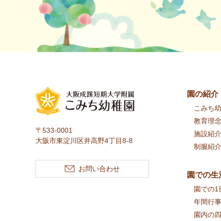
園の紹介
こみち
教育理
〒533-0001
施設紹
大阪市東淀川区井高野4丁目8-8
制服紹
お問い合わせ
園での生
園での1
年間行
園内の