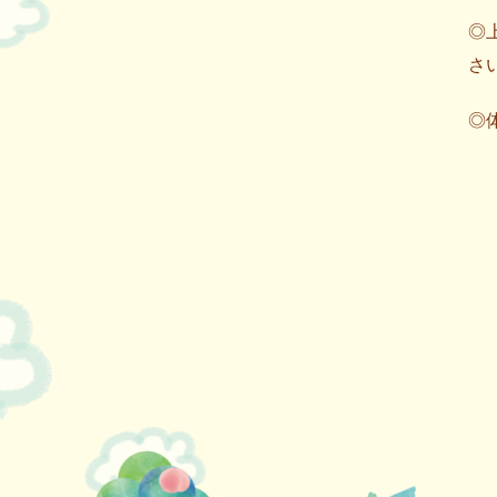
◎
さ
◎