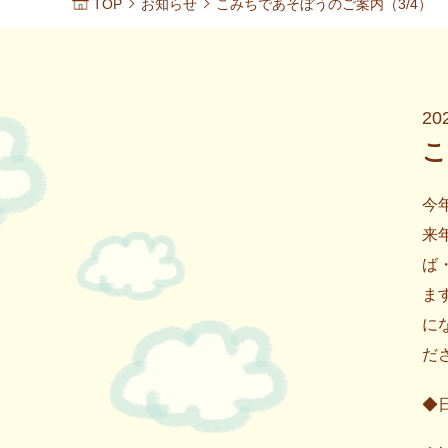
TOP
お知らせ
こみちであそぼうのご案内（3/4）
20
こ
今
来
ば
ま
に
だ
◆