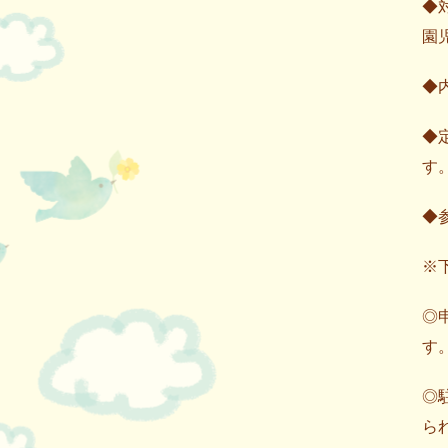
◆
園
◆
◆
す
◆
※
◎
す。
◎
ら