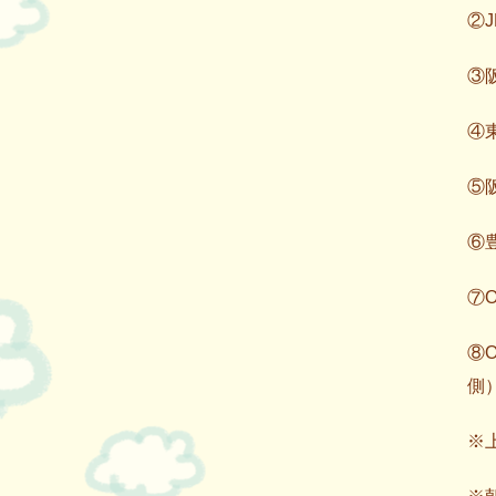
②
③
④
⑤阪
⑥
⑦O
⑧O
側）
※