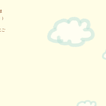
ま
。）
にご
。
）