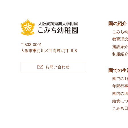
園の紹介
こみち
教育理
〒533-0001
施設紹
大阪市東淀川区井高野4丁目8-8
制服紹
お問い合わせ
園での生
園での1
年間行
園内の
給食に
こみち