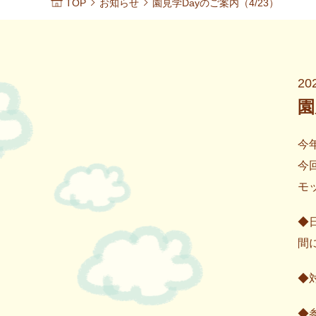
TOP
お知らせ
園見学Dayのご案内（4/23）
20
園
今
今
モ
◆
間
◆
◆