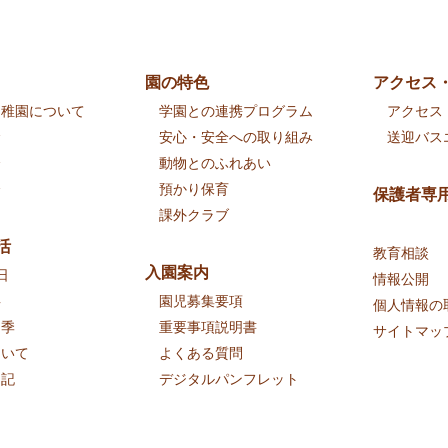
園の特色
アクセス
幼稚園について
学園との連携プログラム
アクセス
念
安心・安全への取り組み
送迎バス
介
動物とのふれあい
介
預かり保育
保護者専
課外クラブ
活
教育相談
入園案内
日
情報公開
事
園児募集要項
個人情報の
四季
重要事項説明書
サイトマッ
ついて
よくある質問
日記
デジタルパンフレット