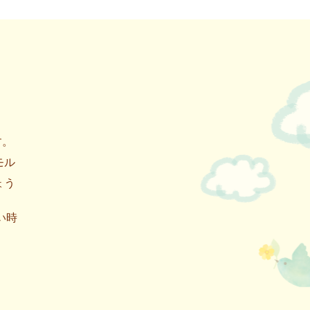
す。
モル
ょう
い時