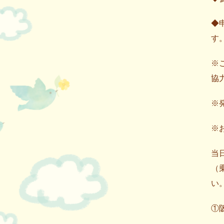
◆
す
※
協
※
※
当
（
い
①