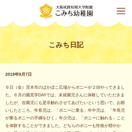
こみち日記
2019年9月7日
６日（金）茨木市のぱかぽこ広場からポニーが２頭やってきまし
た。６月の園見学DAYでは、未就園児さんに体験していただきま
したが、在園児にも是非触れさせてあげたいという思いで、お願
いしたところ、年長児は、「ポニーに乗る」年中児は、「年長児
が乗るポニーの手綱をひく」年少児は、「ポニーに触れる」こと
を体験することができました。どちらのポニーも性格が穏やか