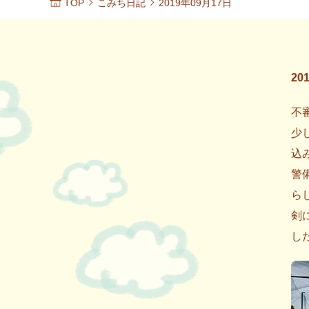
TOP
こみち日記
2019年09月17日
20
不
少
込
警
ら
剣
し