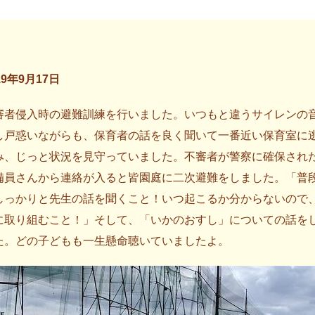
19年9月17日
審者侵入時の避難訓練を行いました。いつもと違うサイレンの
し戸惑いながらも、保育者の話を良く聞いて一番近い保育室に
み、じっと状況を見守っていました。不審者が警察に確保され
備員さんから連絡が入ると皆園庭に二次避難をしました。「普
しっかりと先生の話を聞くこと！いつ起こるか分からないので
に取り組むこと！」そして、「いかのおすし」についての話を
た。どの子どもも一生懸命聴いていましたよ。