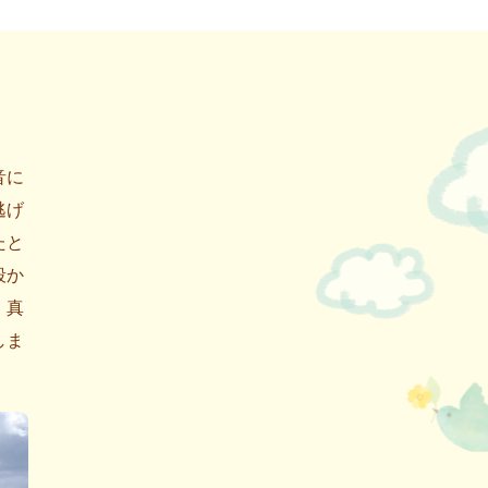
音に
逃げ
たと
段か
、真
しま