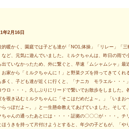
21年2月16日
較的暖かく、園庭では子ども達が「NO1,体操」「リレー」「三
」など、元気に遊んでいました。ミルクちゃんは、昨日の雨で
ら出ていなかったため、外に繋ぐと、早速「ムシャムシャ」最
、お家から「ミルクちゃんに！」と野菜クズを持ってきてくれ
も多く、子ども達が近くに行くと、「ナニカ モラエル・・・
ロウロ・・・。久しぶりにリードで繋いでお散歩をしました。
室を覗き込むミルクちゃんに「そこはだめだよ～。」「いまお
からっぽだよ～。」と一生懸命教えてあげていました。そして
クちゃんの通ったあとには・・・・証拠の〇〇〇が・・・。チ
とほうきを持って片付けようとすると、年少の子どもが、「や