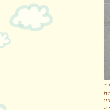
こ
れ
び
い