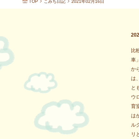
TOP
こみち日記
2021年02月16日
20
比
車
か
は
と
ウ
育
は
ル
リ