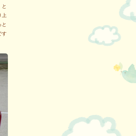
」と
り上
っと
です