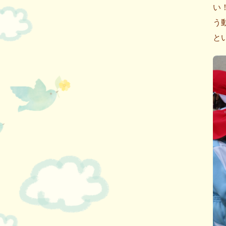
い
う
と