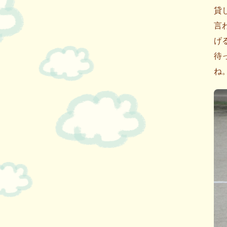
貸
言
げ
待
ね