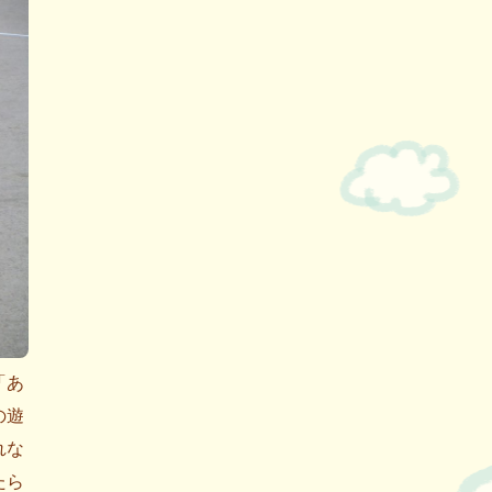
「あ
の遊
れな
たら