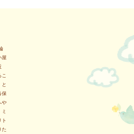
輪
小屋
近
るこ
」と
各保
へや
、ミ
リト
りた