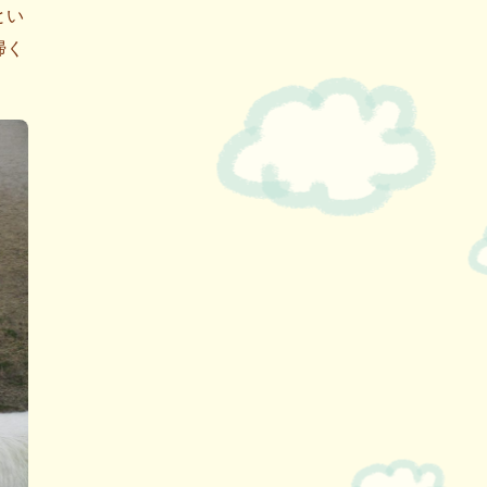
とい
掃く
。