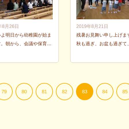
年8月26日
2019年8月21日
いよ明日から幼稚園が始ま
残暑お見舞い申し上げま
す。朝から、会議や保育…
秋も過ぎ、お盆も過ぎて
79
80
81
82
83
84
85