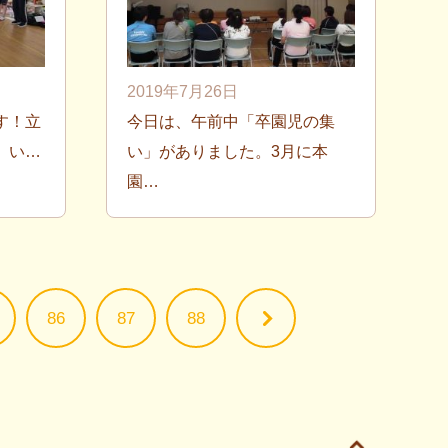
2019年7月26日
す！立
今日は、午前中「卒園児の集
、い…
い」がありました。3月に本
園…
86
87
88
>