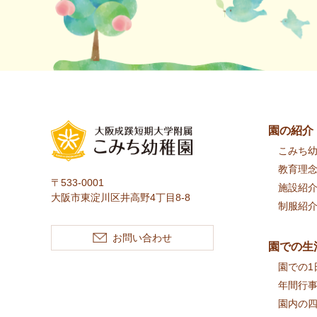
園の紹介
こみち
教育理
〒533-0001
施設紹
大阪市東淀川区井高野4丁目8-8
制服紹
お問い合わせ
園での生
園での1
年間行
園内の