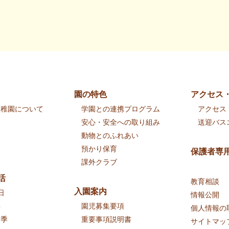
園の特色
アクセス
幼稚園について
学園との連携プログラム
アクセス
念
安心・安全への取り組み
送迎バス
介
動物とのふれあい
介
預かり保育
保護者専
課外クラブ
活
教育相談
入園案内
日
情報公開
事
園児募集要項
個人情報の
四季
重要事項説明書
サイトマッ