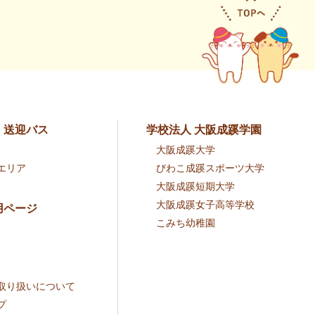
・送迎バス
学校法人 大阪成蹊学園
大阪成蹊大学
エリア
びわこ成蹊スポーツ大学
大阪成蹊短期大学
大阪成蹊女子高等学校
用ページ
こみち幼稚園
取り扱いについて
プ